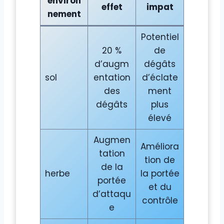
environ
effet
impat
nement
Potentiel
20 %
de
d’augm
dégâts
sol
entation
d’éclate
des
ment
dégâts
plus
élevé
Augmen
Améliora
tation
tion de
de la
herbe
la portée
portée
et du
d’attaqu
contrôle
e