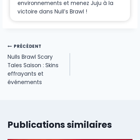
environnements et menez Juju à la
victoire dans Null’s Brawl !
Navigation
PRÉCÉDENT
Nulls Brawl Scary
de
Tales Saison : Skins
l’article
effrayants et
événements
Publications similaires