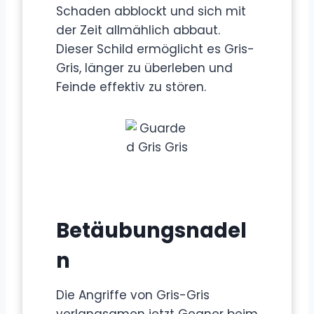
Schaden abblockt und sich mit
der Zeit allmählich abbaut.
Dieser Schild ermöglicht es Gris-
Gris, länger zu überleben und
Feinde effektiv zu stören.
Betäubungsnadel
n
Die Angriffe von Gris-Gris