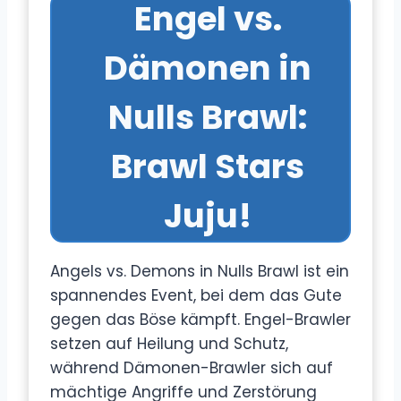
Engel vs.
Dämonen in
Nulls Brawl:
Brawl Stars
Juju!
Angels vs. Demons in Nulls Brawl ist ein
spannendes Event, bei dem das Gute
gegen das Böse kämpft. Engel-Brawler
setzen auf Heilung und Schutz,
während Dämonen-Brawler sich auf
mächtige Angriffe und Zerstörung