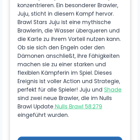
konzentrieren. Ein besonderer Brawler,
Juju, sticht in diesem Kampf hervor.
Brawl Stars Juju ist eine mythische
Brawlerin, die Wasser überqueren und
die Karte zu ihrem Vorteil nutzen kann.
Ob sie sich den Engeln oder den
Dämonen anschließt, ihre Fähigkeiten
machen sie zu einer starken und
flexiblen Kämpferin im Spiel. Dieses
Ereignis ist voller Action und Strategie,
perfekt für alle Spieler! Juju und
Shade
sind zwei neue Brawler, die im Nulls
Brawl Update
Nulls Brawl 58.279
eingeführt wurden.