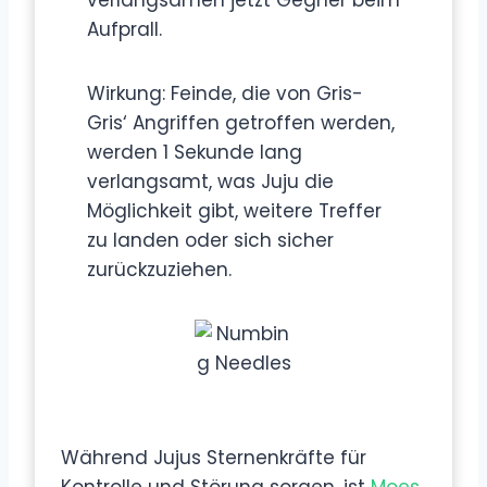
verlangsamen jetzt Gegner beim
Aufprall.
Wirkung: Feinde, die von Gris-
Gris‘ Angriffen getroffen werden,
werden 1 Sekunde lang
verlangsamt, was Juju die
Möglichkeit gibt, weitere Treffer
zu landen oder sich sicher
zurückzuziehen.
Während Jujus Sternenkräfte für