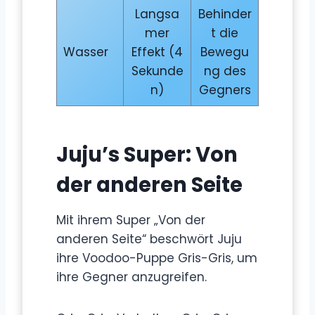
Langsa
Behinder
mer
t die
Wasser
Effekt (4
Bewegu
Sekunde
ng des
n)
Gegners
Juju’s Super: Von
der anderen Seite
Mit ihrem Super „Von der
anderen Seite“ beschwört Juju
ihre Voodoo-Puppe Gris-Gris, um
ihre Gegner anzugreifen.