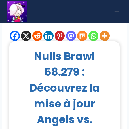
Aller
au
contenu
Nulls Brawl
58.279 :
Découvrez la
mise à jour
Angels vs.